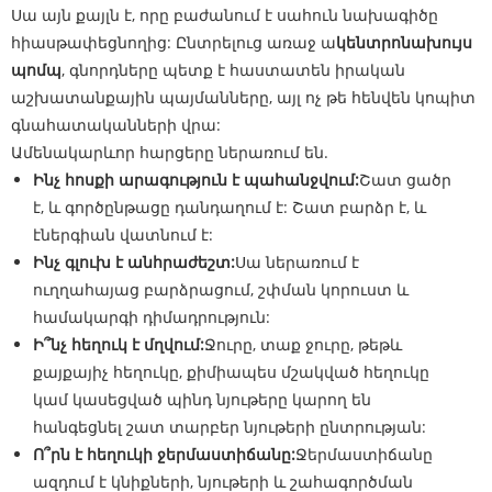
Սա այն քայլն է, որը բաժանում է սահուն նախագիծը
հիասթափեցնողից: Ընտրելուց առաջ ա
կենտրոնախույս
պոմպ
, գնորդները պետք է հաստատեն իրական
աշխատանքային պայմանները, այլ ոչ թե հենվեն կոպիտ
գնահատականների վրա:
Ամենակարևոր հարցերը ներառում են.
Ինչ հոսքի արագություն է պահանջվում:
Շատ ցածր
է, և գործընթացը դանդաղում է: Շատ բարձր է, և
էներգիան վատնում է:
Ինչ գլուխ է անհրաժեշտ:
Սա ներառում է
ուղղահայաց բարձրացում, շփման կորուստ և
համակարգի դիմադրություն:
Ի՞նչ հեղուկ է մղվում:
Ջուրը, տաք ջուրը, թեթև
քայքայիչ հեղուկը, քիմիապես մշակված հեղուկը
կամ կասեցված պինդ նյութերը կարող են
հանգեցնել շատ տարբեր նյութերի ընտրության:
Ո՞րն է հեղուկի ջերմաստիճանը:
Ջերմաստիճանը
ազդում է կնիքների, նյութերի և շահագործման