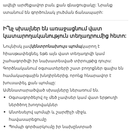
ավելի արժեքավոր բան, քան գնացուցակը: Նրանք
ստանում են գործունակ լուծման ճանապարհ:
Ի՞նչ սխալներ են առաջացնում վատ
կատարողականություն տեղադրումից հետո:
Նույնիսկ լավ
կենտրոնախույս պոմպ
կարող է
հիասթափեցնել, եթե այն վատ տեղադրվի կամ
շահագործվի իր նախատեսված տիրույթից դուրս:
Գործնականում օգտատերերի շատ բողոքներ գալիս են
համակարգային խնդիրներից, որոնք հնարավոր է
խուսափել, քան պոմպը:
Ամենատարածված սխալները ներառում են.
Օգտագործելով ոչ մեծ չափսեր կամ վատ երթուղի
ներծծող խողովակներ
Անտեսելով պոմպի և շարժիչի միջև
հավասարեցումը
Պոմպի գործարկումը իր նախընտրած