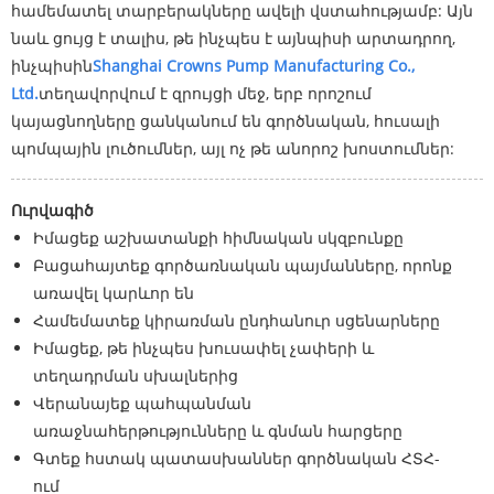
համեմատել տարբերակները ավելի վստահությամբ: Այն
նաև ցույց է տալիս, թե ինչպես է այնպիսի արտադրող,
ինչպիսին
Shanghai Crowns Pump Manufacturing Co.,
Ltd.
տեղավորվում է զրույցի մեջ, երբ որոշում
կայացնողները ցանկանում են գործնական, հուսալի
պոմպային լուծումներ, այլ ոչ թե անորոշ խոստումներ:
Ուրվագիծ
Իմացեք աշխատանքի հիմնական սկզբունքը
Բացահայտեք գործառնական պայմանները, որոնք
առավել կարևոր են
Համեմատեք կիրառման ընդհանուր սցենարները
Իմացեք, թե ինչպես խուսափել չափերի և
տեղադրման սխալներից
Վերանայեք պահպանման
առաջնահերթությունները և գնման հարցերը
Գտեք հստակ պատասխաններ գործնական ՀՏՀ-
ում