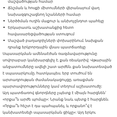
մաշվածության համար
Ճնշման և հոսքի միտումների վերանայում վաղ
նախազգուշացնող նշանների համար
Ներծծման ուղին մաքուր և անխոչընդոտ պահելը
Երկարատև աշխատանքից հետո
հավասարեցվածության ստուգում
Մաշված բաղադրիչների փոխարինում, նախքան
դրանք երկրորդային վնաս պատճառելը
Սպասարկման ամենաէժան ռազմավարությունը
սովորաբար կանխարգելիչ է, քան ռեակտիվ: Վթարային
անջատումները ավելի շատ արժեն, քան նախատեսված
է սպասարկումը, հատկապես, երբ տուժում են
արտադրության ժամանակացույցը, առաքման
պարտավորությունները կամ տեղում աշխատուժը:
Այդ պատճառով գնորդները չպետք է միայն հարցնեն՝
«որքա՞ն արժե պոմպը»: Նրանք նաև պետք է հարցնեն.
«Որքա՞ն հեշտ է դա պահպանել, և որքանո՞վ է
կանխատեսելի սպասարկման ցիկլը»: Այդ երկու