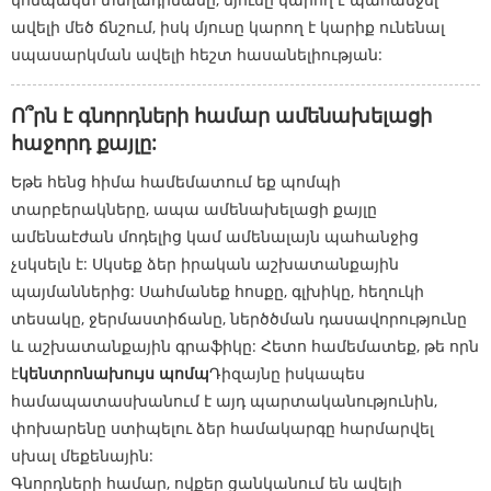
ավելի մեծ ճնշում, իսկ մյուսը կարող է կարիք ունենալ
սպասարկման ավելի հեշտ հասանելիության:
Ո՞րն է գնորդների համար ամենախելացի
հաջորդ քայլը:
Եթե ​​հենց հիմա համեմատում եք պոմպի
տարբերակները, ապա ամենախելացի քայլը
ամենաէժան մոդելից կամ ամենալայն պահանջից
չսկսելն է: Սկսեք ձեր իրական աշխատանքային
պայմաններից: Սահմանեք հոսքը, գլխիկը, հեղուկի
տեսակը, ջերմաստիճանը, ներծծման դասավորությունը
և աշխատանքային գրաֆիկը: Հետո համեմատեք, թե որն
է
կենտրոնախույս պոմպ
Դիզայնը իսկապես
համապատասխանում է այդ պարտականությունին,
փոխարենը ստիպելու ձեր համակարգը հարմարվել
սխալ մեքենային:
Գնորդների համար, ովքեր ցանկանում են ավելի