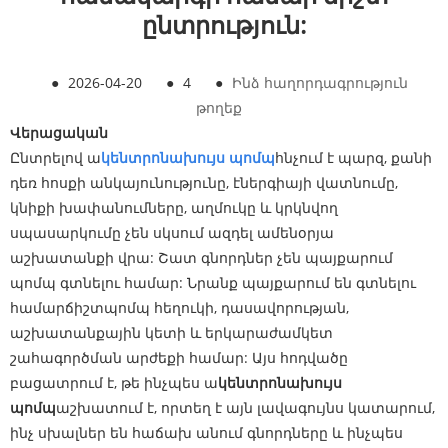
ընտրություն:
●
2026-04-20
●
4
●
Ինձ հաղորդագրություն
թողեք
Վերացական
Ընտրելով ա
կենտրոնախույս պոմպ
հնչում է պարզ, քանի
դեռ հոսքի անկայունությունը, էներգիայի վատնումը,
կնիքի խափանումները, աղմուկը և կրկնվող
սպասարկումը չեն սկսում ազդել ամենօրյա
աշխատանքի վրա: Շատ գնորդներ չեն պայքարում
պոմպ գտնելու համար: Նրանք պայքարում են գտնելու
համար
ճիշտ
պոմպ հեղուկի, դասավորության,
աշխատանքային կետի և երկարաժամկետ
շահագործման արժեքի համար: Այս հոդվածը
բացատրում է, թե ինչպես ա
կենտրոնախույս
պոմպ
աշխատում է, որտեղ է այն լավագույնս կատարում,
ինչ սխալներ են հաճախ անում գնորդները և ինչպես