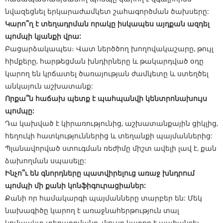
նվազեցնել երկարաժամկետ շահագործման ծախսերը:
Կարո՞ղ է տեղադրման որակը իսկապես այդքան ազդել
պոմպի կյանքի վրա:
Բացարձակապես։ Վատ ներծծող խողովակաշարը, թույլ
հիմքերը, հարթեցման խնդիրները և թակարդված օդը
կարող են կրճատել ծառայության ժամկետը և ստեղծել
անկայուն աշխատանք:
Որքա՞ն հաճախ պետք է պահպանվի կենտրոնախույս
պոմպը:
Դա կախված է կիրառությունից, աշխատանքային ցիկլից,
հեղուկի հատկություններից և տեղանքի պայմաններից:
Պլանավորված ստուգման ռեժիմը միշտ ավելի լավ է, քան
ձախողման սպասելը:
Ինչո՞ւ են գնորդները պատվիրելուց առաջ խնդրում
պոմպի մի քանի կոնֆիգուրացիաներ:
Քանի որ համակարգի պայմանները տարբեր են: Մեկ
նախագիծը կարող է առաջնահերթություն տալ
կոմպակտ տեղադրմանը, մյուսը կարող է պահանջել