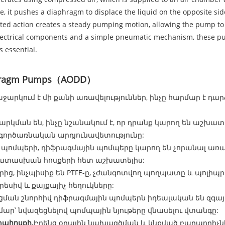
, it pushes a diaphragm to displace the liquid on the opposite sid
ated action creates a steady pumping motion, allowing the pump to 
lectrical components and a simple pneumatic mechanism, these pum
 essential.
iaphragm Pumps（AODD）
արկում է մի քանի առավելություններ, ինչը հարմար է դարձ
րկման են, ինչը նշանակում է, որ դրանք կարող են աշխա
ործառնական արդյունավետությունը:
յլ պոմպերի, դիֆրագմային պոմպերը կարող են չորանալ ա
ատասխան հոսքերի հետ աշխատելիս:
րից, ինչպիսիք են PTFE-ը, չժանգոտվող պողպատը և պոլիպր
սիվ և քայքայիչ հեղուկները:
ցման շնորհիվ դիֆրագմային պոմպերն իդեալական են զգայ
ր՝ նվազեցնելով պոմպային նյութերը վնասելու վտանգը:
ահոսքի.
Իրենց օդային նախագծման և կնքված բաղադրիչնե