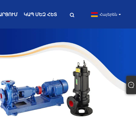
ԱՐՑՈՒՄ
ԿԱՊ ՄԵԶ ՀԵՏ
Հայերեն