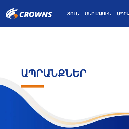
ՏՈՒՆ
ՄԵՐ ՄԱՍԻՆ
ԱՊՐ
ԱՊՐԱՆՔՆԵՐ