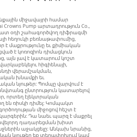
քային միջավայրի համար
 Crowns Pump արտադրություն Co.,
պատ օդի շահագործվող դիֆրագմի
լի հեղուկի բեռնաթափումից,
 է մաքրությունը եւ քիմիական
ցված է կոռոզիոն դիմացկուն
 այն լավ է կատարում կոշտ
վարկաբեկելու հիգիենայի,
ննդի վերամշակման,
նական խնամքի եւ
կան նյութեր: Պոմպը վարվում է
 անվտանգ ընտրություն կատարելով
ր, որտեղ էլեկտրական
ղ են ռիսկի դիմել: Կոմպակտ
գործողության միջոցով հեշտ է
արգերին: Դա նաեւ պարզ է մաքրել
ավելորդ դադարեցման խիստ
ջներին աջակցելը: Անկախ նրանից,
ական նյութեր եք տեղափոխում կամ