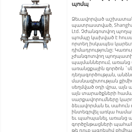
պոմպ
Ձեւավորված աշխատան
պատրաստված, Shanghai
Ltd. Չժանգոտվող պող
պոմպը կախված է հուսա
որտեղ իսկապես կարեւոր
դիմադրությունը: Կառու
չժանգոտվող պողպատից,
պայմաններում, առանց 
առանցքային գործոն `ս
դեղագործության, անձ
մասնագիտության քիմիա
սեղմված օդի վրա, այն
այն տարածքների համա
սարքավորումները կարո
ձեւավորման եւ սահուն 
ինտեգրվել առկա համակ
եւ պահպանել, առանց 
գործընթացների պահան
թե դուք ագրեսիվ քիմի