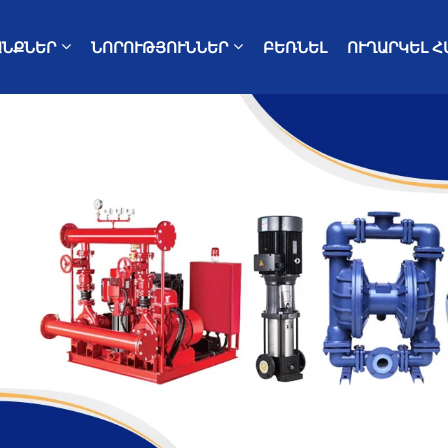
ԱՆՔՆԵՐ
ՆՈՐՈՒԹՅՈՒՆՆԵՐ
ԲԵՌՆԵԼ
ՈՒՂԱՐԿԵԼ Հ