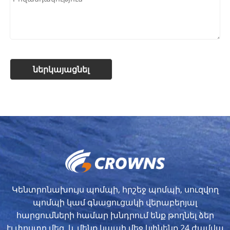
Կենտրոնախույս պոմպի, հրշեջ պոմպի, սուզվող
պոմպի կամ գնացուցակի վերաբերյալ
հարցումների համար խնդրում ենք թողնել ձեր
էլ.փոստը մեզ, և մենք կապի մեջ կլինենք 24 ժամվա