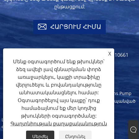
ընթացքում:
ՀԱՐՑՈՒՄ ՀԻՄԱ
X
info@crownspump.com
+86-18217210661
Մենք օգտագործում ենք թխուկներ՝
+86-18217210661
ձեզ ավելի լավ զննարկման փորձ
առաջարկելու, կայքի տրաֆիկը
վերլուծելու և բովանդակությունը
անհատականացնելու համար:
Հեղինակային իրավունք © 2024 Shanghai Crowns Pump
Օգտագործելով այս կայքը՝ դուք
Manufacture Co., Ltd. Բոլոր իրավունքները պաշտպանված
համաձայնում եք մեր կողմից
են:
թխուկների օգտագործմանը:
Links
Sitemap
RSS
XML
Գաղտնիության քաղաքականություն
Գաղտնիության քաղաքականություն
Մերժել
Ընդունել