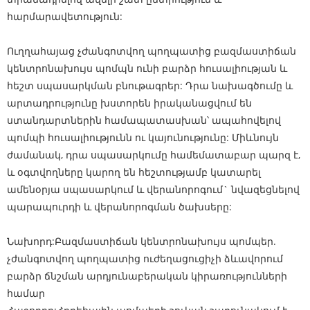
հարմարավետություն:
Ուղղահայաց չժանգոտվող պողպատից բազմաստիճան
կենտրոնախույս պոմպն ունի բարձր հուսալիության և
հեշտ սպասարկման բնութագրեր: Դրա նախագծումը և
արտադրությունը խստորեն իրականացվում են
ստանդարտներին համապատասխան՝ ապահովելով
պոմպի հուսալիությունն ու կայունությունը: Միևնույն
ժամանակ, դրա սպասարկումը համեմատաբար պարզ է,
և օգտվողները կարող են հեշտությամբ կատարել
ամենօրյա սպասարկում և վերանորոգում` նվազեցնելով
պարապուրդի և վերանորոգման ծախսերը:
Նախորդ:
Բազմաստիճան կենտրոնախույս պոմպեր.
չժանգոտվող պողպատից ուժեղացուցիչի ձևավորում
բարձր ճնշման արդյունաբերական կիրառությունների
համար