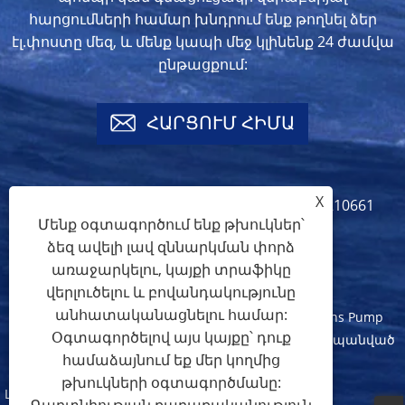
հարցումների համար խնդրում ենք թողնել ձեր
էլ.փոստը մեզ, և մենք կապի մեջ կլինենք 24 ժամվա
ընթացքում:
ՀԱՐՑՈՒՄ ՀԻՄԱ
X
info@crownspump.com
+86-18217210661
Մենք օգտագործում ենք թխուկներ՝
+86-18217210661
ձեզ ավելի լավ զննարկման փորձ
առաջարկելու, կայքի տրաֆիկը
վերլուծելու և բովանդակությունը
անհատականացնելու համար:
Հեղինակային իրավունք © 2024 Shanghai Crowns Pump
Օգտագործելով այս կայքը՝ դուք
Manufacture Co., Ltd. Բոլոր իրավունքները պաշտպանված
համաձայնում եք մեր կողմից
են:
թխուկների օգտագործմանը:
Links
Sitemap
RSS
XML