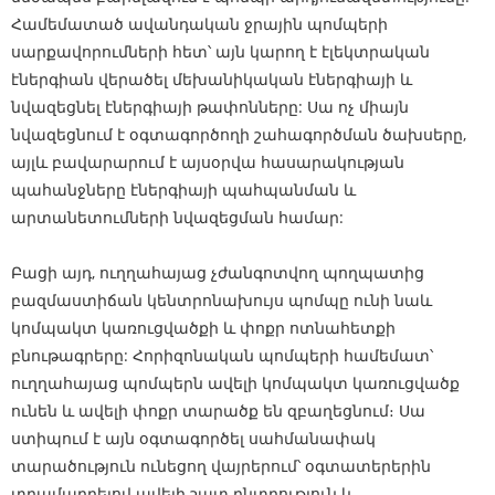
Համեմատած ավանդական ջրային պոմպերի
սարքավորումների հետ՝ այն կարող է էլեկտրական
էներգիան վերածել մեխանիկական էներգիայի և
նվազեցնել էներգիայի թափոնները: Սա ոչ միայն
նվազեցնում է օգտագործողի շահագործման ծախսերը,
այլև բավարարում է այսօրվա հասարակության
պահանջները էներգիայի պահպանման և
արտանետումների նվազեցման համար:
Բացի այդ, ուղղահայաց չժանգոտվող պողպատից
բազմաստիճան կենտրոնախույս պոմպը ունի նաև
կոմպակտ կառուցվածքի և փոքր ոտնահետքի
բնութագրերը: Հորիզոնական պոմպերի համեմատ՝
ուղղահայաց պոմպերն ավելի կոմպակտ կառուցվածք
ունեն և ավելի փոքր տարածք են զբաղեցնում։ Սա
ստիպում է այն օգտագործել սահմանափակ
տարածություն ունեցող վայրերում՝ օգտատերերին
տրամադրելով ավելի շատ ընտրություն և