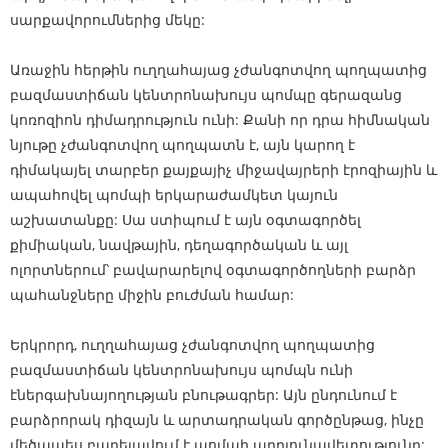
սարքավորումներից մեկը:
Առաջին հերթին ուղղահայաց չժանգոտվող պողպատից
բազմաստիճան կենտրոնախույս պոմպը գերազանց
կոռոզիոն դիմադրություն ունի: Քանի որ դրա հիմնական
նյութը չժանգոտվող պողպատն է, այն կարող է
դիմակայել տարբեր քայքայիչ միջավայրերի էրոզիային և
ապահովել պոմպի երկարաժամկետ կայուն
աշխատանքը: Սա ստիպում է այն օգտագործել
քիմիական, նավթային, դեղագործական և այլ
ոլորտներում՝ բավարարելով օգտագործողների բարձր
պահանջները միջին բուժման համար:
Երկրորդ, ուղղահայաց չժանգոտվող պողպատից
բազմաստիճան կենտրոնախույս պոմպն ունի
էներգախնայողության բնութագրեր: Այն ընդունում է
բարձրորակ դիզայն և արտադրական գործընթաց, ինչը
մեծապես բարելավում է պոմպի արդյունավետությունը: