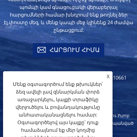
պոմպի կամ գնացուցակի վերաբերյալ
հարցումների համար խնդրում ենք թողնել ձեր
էլ.փոստը մեզ, և մենք կապի մեջ կլինենք 24 ժամվա
ընթացքում:
ՀԱՐՑՈՒՄ ՀԻՄԱ
X
info@crownspump.com
+86-18217210661
Մենք օգտագործում ենք թխուկներ՝
+86-18217210661
ձեզ ավելի լավ զննարկման փորձ
առաջարկելու, կայքի տրաֆիկը
վերլուծելու և բովանդակությունը
անհատականացնելու համար:
Հեղինակային իրավունք © 2024 Shanghai Crowns Pump
Օգտագործելով այս կայքը՝ դուք
Manufacture Co., Ltd. Բոլոր իրավունքները պաշտպանված
համաձայնում եք մեր կողմից
են: