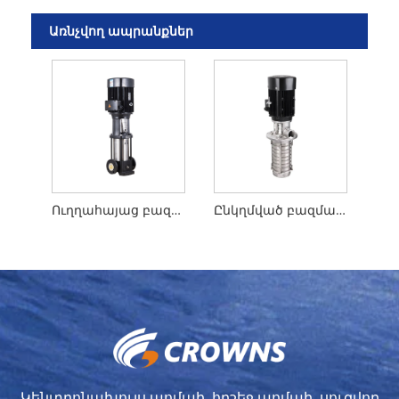
Առնչվող ապրանքներ
Ուղղահայաց բազմազան կենտրոնախույս պոմպ CDL
Ընկղմված բազմաշերտ պոմպ CDLK / CDLKF
Կենտրոնախույս պոմպի, հրշեջ պոմպի, սուզվող