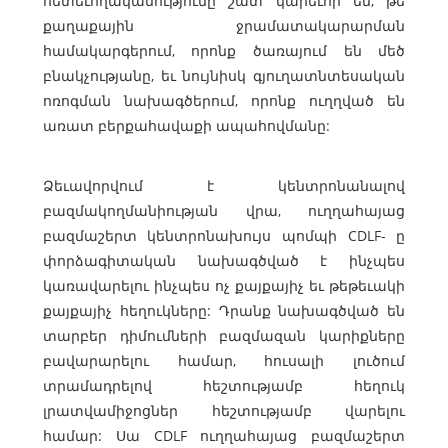
հետեւողականությունը շատ կարեւոր են, թե
քաղաքային ջրամատակարարման
համակարգերում, որոնք ծառայում են մեծ
բնակչությանը, եւ նույնիսկ գյուղատնտեսական
ոռոգման նախագծերում, որոնք ուղղված են
առատ բերքահավաքի ապահովմանը:
Ձեւավորվում է կենտրոնանալով
բազմակողմանիության վրա, ուղղահայաց
բազմաշերտ կենտրոնախույս պոմպի CDLF- ը
փորձագիտական ​​նախագծված է ինչպես
կառավարելու ինչպես ոչ քայքայիչ եւ թեթեւակի
քայքայիչ հեղուկները: Դրանք նախագծված են
տարբեր դիմումների բազմազան կարիքները
բավարարելու համար, հուսալի լուծում
տրամադրելով հեշտությամբ հեղուկ
լրատվամիջոցներ հեշտությամբ վարելու
համար: Սա CDLF ուղղահայաց բազմաշերտ