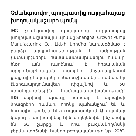
Չժանգոտվող պողպատից ուղղահայաց
խողովակաշարի պոմպ
IHG չժանգոտվող պողպատից ուղղահայաց
խողովակաշարային պոմպը Shanghai Crowns Pump
Manufacturing Co., Ltd.-ի կողմից նախագծված է
բարձր արդյունավետության և ամրության
չափանիշներին համապատասխանելու համար,
ինչը այն դարձնում է իդեալական
արդյունաբերական տարբեր միջավայրերում
քայքայիչ հեղուկների հետ աշխատելու համար: Իր
էներգաարդյունավետ դիզայնով և ISO
ստանդարտներին համապատասխանությամբ՝
IHG սերիայի պոմպը հարմար է այնպիսի
ծրագրերի համար, որոնք պահանջում են և՛
հուսալիություն, և՛ հեշտ սպասարկում: Այս պոմպը
կարող է փոխարինել հին մոդելներին, ինչպիսիք
են SG շարքը, և դրա բազմակողմանի
ջերմաստիճանի հանդուրժողականությունը -20°C-