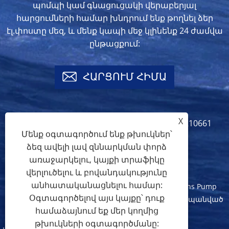
պոմպի կամ գնացուցակի վերաբերյալ
հարցումների համար խնդրում ենք թողնել ձեր
էլ.փոստը մեզ, և մենք կապի մեջ կլինենք 24 ժամվա
ընթացքում:
ՀԱՐՑՈՒՄ ՀԻՄԱ
X
info@crownspump.com
+86-18217210661
Մենք օգտագործում ենք թխուկներ՝
+86-18217210661
ձեզ ավելի լավ զննարկման փորձ
առաջարկելու, կայքի տրաֆիկը
վերլուծելու և բովանդակությունը
անհատականացնելու համար:
Հեղինակային իրավունք © 2024 Shanghai Crowns Pump
Օգտագործելով այս կայքը՝ դուք
Manufacture Co., Ltd. Բոլոր իրավունքները պաշտպանված
համաձայնում եք մեր կողմից
են:
թխուկների օգտագործմանը: