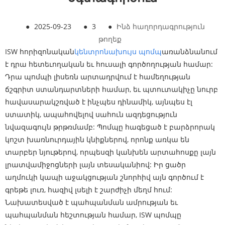
●
2025-09-23
●
3
●
Ինձ հաղորդագրություն
թողեք
ISW հորիզոնական
կենտրոնախույս պոմպ
առանձնանում
է դրա հետեւողական եւ հուսալի գործողության համար:
Դրա պոմպի լիսեռն արտադրվում է համեղության
ճշգրիտ ստանդարտների համար, եւ պտուտակիչը նուրբ
հավասարակշռված է ինչպես դինամիկ, այնպես էլ
ստատիկ, ապահովելով սահուն ազդեցություն
նվազագույն թրթռմամբ: Պոմպը հագեցած է բարձրորակ
կոշտ խառնուրդային կնիքներով, որոնք առկա են
տարբեր նյութերով, որպեսզի կանխեն արտահոսքը լայն
լրատվամիջոցների լայն տեսականիով: Իր ցածր
աղմուկի կապի աջակցության շնորհիվ այն գործում է
գրեթե լուռ, հազիվ լսելի է շարժիչի մեղմ հում:
Նախատեսված է պահպանման ամրության եւ
պահպանման հեշտության համար, ISW պոմպը