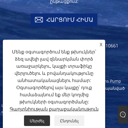
ընթացքում:
ՀԱՐՑՈՒՄ ՀԻՄԱ
X
info@crownspump.com
+86-18217210661
Մենք օգտագործում ենք թխուկներ՝
+86-18217210661
ձեզ ավելի լավ զննարկման փորձ
առաջարկելու, կայքի տրաֆիկը
վերլուծելու և բովանդակությունը
անհատականացնելու համար:
Հեղինակային իրավունք © 2024 Shanghai Crowns Pump
Օգտագործելով այս կայքը՝ դուք
Manufacture Co., Ltd. Բոլոր իրավունքները պաշտպանված
համաձայնում եք մեր կողմից
են:
թխուկների օգտագործմանը:
Links
Sitemap
RSS
XML
Գաղտնիության քաղաքականություն
Գաղտնիության քաղաքականություն
Մերժել
Ընդունել