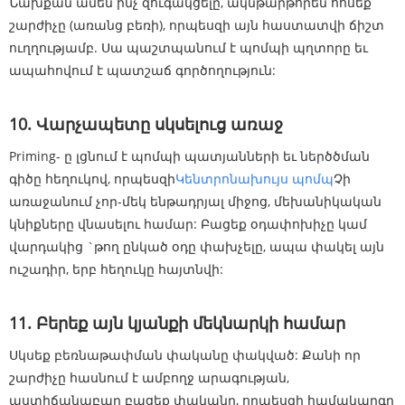
Նախքան ամեն ինչ զուգակցելը, ակնթարթորեն հոսեք
շարժիչը (առանց բեռի), որպեսզի այն հաստատվի ճիշտ
ուղղությամբ. Սա պաշտպանում է պոմպի պղտորը եւ
ապահովում է պատշաճ գործողություն:
10. Վարչապետը սկսելուց առաջ
Priming- ը լցնում է պոմպի պատյանների եւ ներծծման
գիծը հեղուկով, որպեսզի
Կենտրոնախույս պոմպ
Չի
առաջանում չոր-մեկ ենթադրյալ միջոց, մեխանիկական
կնիքները վնասելու համար: Բացեք օդափոխիչը կամ
վարդակից `թող ընկած օդը փախչելը, ապա փակել այն
ուշադիր, երբ հեղուկը հայտնվի:
11. Բերեք այն կյանքի մեկնարկի համար
Սկսեք բեռնաթափման փականը փակված: Քանի որ
շարժիչը հասնում է ամբողջ արագության,
աստիճանաբար բացեք փականը, որպեսզի համակարգը