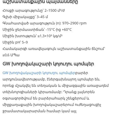
աշխատանքային պայմանները
Հոսքի արագությունը՝ 2–1500 մ³/ժ
Գլխի միջակայքը՝ 3–45 մ
Գնահատված արագություն (n): 970–2900 rpm
Միջին ջերմաստիճան՝ -15°C-ից +60°C
Միջին խտություն՝ ≤1,3×10³ կգ/մ³
Միջին pH՝ 5–9
Համակարգի առավելագույն աշխատանքային ճնշում՝
≤0,6 ՄՊա
GW խողովակաշարի կոյուղու պոմպեր
GW խողովակաշարի կոյուղու պոմպեր
բարձր
արդյունավետությամբ, էներգախնայող պոմպեր են,
որոնք մշակվել են տեղական և միջազգային առաջադեմ
տեխնոլոգիաների կիրառմամբ: Դրանք լայնորեն
օգտագործվում են բարձրահարկ շենքերում և
միջքաղաքային խողովակաշարերում ուժեղացուցիչ
ջրամատակարարման համար կամ այլ