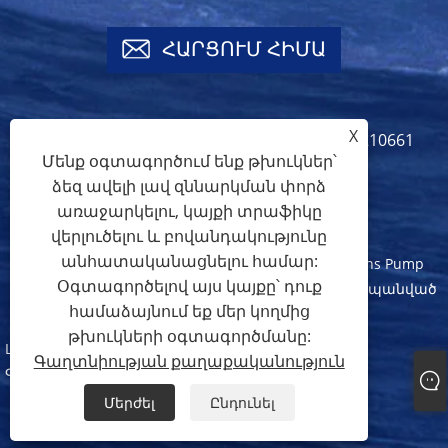
ՀԱՐՑՈՒՄ ՀԻՄԱ
X
info@crownspump.com
+86-18217210661
Մենք օգտագործում ենք թխուկներ՝
+86-18217210661
ձեզ ավելի լավ զննարկման փորձ
առաջարկելու, կայքի տրաֆիկը
վերլուծելու և բովանդակությունը
անհատականացնելու համար:
Հեղինակային իրավունք © 2024 Shanghai Crowns Pump
Օգտագործելով այս կայքը՝ դուք
Manufacture Co., Ltd. Բոլոր իրավունքները պաշտպանված
համաձայնում եք մեր կողմից
են:
թխուկների օգտագործմանը:
Links
Sitemap
RSS
XML
Գաղտնիության քաղաքականություն
Գաղտնիության քաղաքականություն
Մերժել
Ընդունել