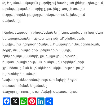
(8) Եղանակակայուն շարժիչով հագեցած լինելու դեպքում
պոմպակայանի կարիք չկա, ինչը թույլ է տալիս
ուղղակիորեն բացօթյա տեղադրում և խնայում
ծախսերը:
Ինքնասպասվող, չխցանված կոյուղու պոմպերը հարմար
են արդյունաբերության, այդ թվում՝ քիմիական,
նավթային, դեղագործական, հանքարդյունաբերության,
թղթի, մանրաթելերի, տեքստիլի, սննդի,
էլեկտրակայանների, քաղաքային կոյուղու
ճարտարագիտության, հանրային օբյեկտների
ջրահեռացման և լճակների ակվակուլտուրայի
ոլորտների համար:
Նախորդ:
Կենտրոնախույս պոմպերի ճիշտ
օգտագործման եղանակը
Հաջորդը:
Կոյուղու պոմպերի սպասարկում
Facebook
X
WhatsApp
Pinterest
LinkedIn
Share