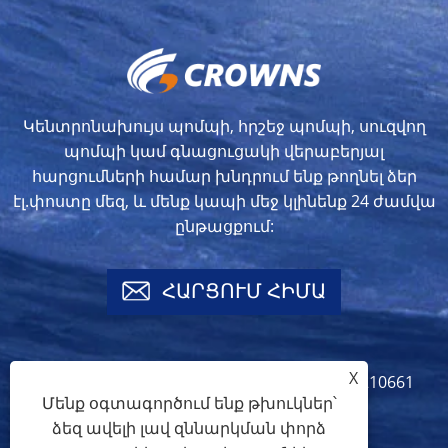
Կենտրոնախույս պոմպի, հրշեջ պոմպի, սուզվող
պոմպի կամ գնացուցակի վերաբերյալ
հարցումների համար խնդրում ենք թողնել ձեր
էլ.փոստը մեզ, և մենք կապի մեջ կլինենք 24 ժամվա
ընթացքում:
ՀԱՐՑՈՒՄ ՀԻՄԱ
X
info@crownspump.com
+86-18217210661
Մենք օգտագործում ենք թխուկներ՝
+86-18217210661
ձեզ ավելի լավ զննարկման փորձ