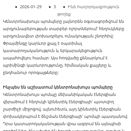
●
2026-01-29
●
3
●
Ինձ հաղորդագրություն
թողեք
Կենտրոնախույս պոմպերը լայնորեն օգտագործվում են
արդյունաբերության տարբեր ոլորտներում՝ հեղուկները
արդյունավետ փոխադրելու ունակության շնորհիվ:
Փրայմինգը կարևոր քայլ է օպտիմալ
կատարողականություն և երկարակեցություն
ապահովելու համար: Այս հոդվածը քննարկում է
պրիմինգի կարևորությունը, հիմնական քայլերը և
ընդհանուր որոգայթները:
Ինչպես են աշխատում կենտրոնախույս պոմպերը
Կենտրոնախույս պոմպը մեխանիկական էներգիան
վերածում է հեղուկի կինետիկ էներգիայի՝ պտտվող
շարժիչի միջոցով, այնուհետև այդ կինետիկ էներգիան
փոխակերպում է ճնշման էներգիայի՝ պոմպի պատյանով:
Դրա կատարողականության վրա ազդում են այնպիսի
գործոններ, ինչպիսիք են հոսքի արագությունը, գլուխը և