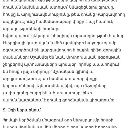
դրական նախնական պտույտ՝ նվազեցնելով գլուխը,
հոսքը և արդյունավետությունը, թեև դրանց Կարգավորող
ազդեցությունը համեմատաբար փոքր է այլ հատուկ
արագությունների համար:
Եվրոպայում էլեկտրաէներգիայի արտադրության համար
էներգիայի կուտակման մեծ պոմպերը հաջողությամբ
օգտագործում են կարգավորվող ելքային դիֆուզորային
փականներ: Մշակվել են նաև փոփոխական թեքության
շեղբերով պտուտակների պոմպեր, որոնք ապահովում
են հոսքի լայն տիրույթ՝ մշտական ​​գլխով և
արդյունավետության համեմատաբար փոքր
կորուստներով: Այնուամենայնիվ, այս մեթոդները
չափազանց բարդ են և ծախսատար, ինչը
սահմանափակում է դրանց գործնական կիրառումը:
5. Օդի ներարկում
Պոմպի ներծծման միացքում օդի ներարկումը հոսքի
կարգավորման ևս մեկ մեթոդ է, որը կարող է որոշակի