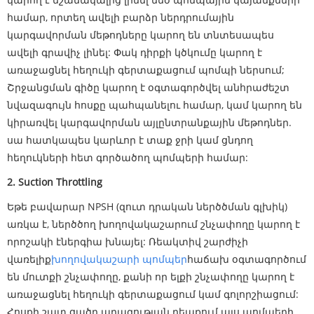
համար, որտեղ ավելի բարձր ներդրումային
կարգավորման մեթոդները կարող են տնտեսապես
ավելի գրավիչ լինել: Փակ դիրքի կծկումը կարող է
առաջացնել հեղուկի գերտաքացում պոմպի ներսում;
Շրջանցման գիծը կարող է օգտագործվել անհրաժեշտ
նվազագույն հոսքը պահպանելու համար, կամ կարող են
կիրառվել կարգավորման այլընտրանքային մեթոդներ.
սա հատկապես կարևոր է տաք ջրի կամ ցնդող
հեղուկների հետ գործածող պոմպերի համար:
2. Suction Throttling
Եթե ​​բավարար NPSH (զուտ դրական ներծծման գլխիկ)
առկա է, ներծծող խողովակաշարում շնչափողը կարող է
որոշակի էներգիա խնայել: Ռեակտիվ շարժիչի
վառելիք
խողովակաշարի պոմպեր
հաճախ օգտագործում
են մուտքի շնչափողը, քանի որ ելքի շնչափողը կարող է
առաջացնել հեղուկի գերտաքացում կամ գոլորշիացում:
Հոսքի շատ ցածր արագության դեպքում այս պոմպերի