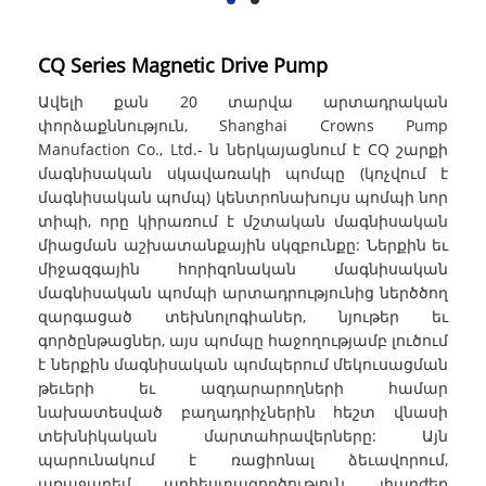
CQ Series Magnetic Drive Pump
Ավելի քան 20 տարվա արտադրական
փորձաքննություն, Shanghai Crowns Pump
Manufaction Co., Ltd.- ն ներկայացնում է CQ շարքի
մագնիսական սկավառակի պոմպը (կոչվում է
մագնիսական պոմպ) կենտրոնախույս պոմպի նոր
տիպի, որը կիրառում է մշտական ​​մագնիսական
միացման աշխատանքային սկզբունքը: Ներքին եւ
միջազգային հորիզոնական մագնիսական
մագնիսական պոմպի արտադրությունից ներծծող
զարգացած տեխնոլոգիաներ, նյութեր եւ
գործընթացներ, այս պոմպը հաջողությամբ լուծում
է ներքին մագնիսական պոմպերում մեկուսացման
թեւերի եւ ազդարարողների համար
նախատեսված բաղադրիչներին հեշտ վնասի
տեխնիկական մարտահրավերները: Այն
պարունակում է ռացիոնալ ձեւավորում,
առաջադեմ արհեստագործություն, լիարժեք