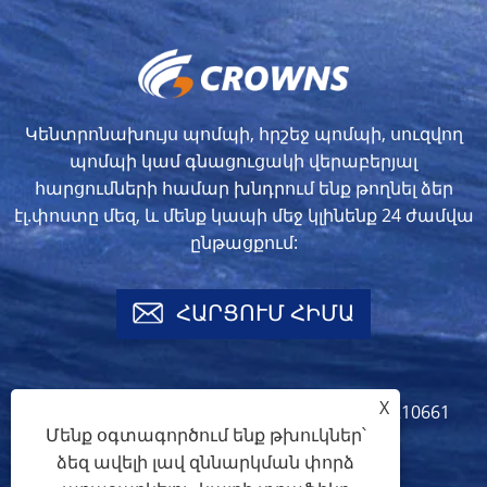
Կենտրոնախույս պոմպի, հրշեջ պոմպի, սուզվող
պոմպի կամ գնացուցակի վերաբերյալ
հարցումների համար խնդրում ենք թողնել ձեր
էլ.փոստը մեզ, և մենք կապի մեջ կլինենք 24 ժամվա
ընթացքում:
ՀԱՐՑՈՒՄ ՀԻՄԱ
X
info@crownspump.com
+86-18217210661
Մենք օգտագործում ենք թխուկներ՝
+86-18217210661
ձեզ ավելի լավ զննարկման փորձ